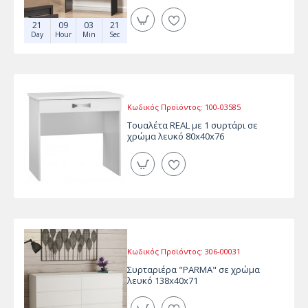
21
09
03
21
Day
Hour
Min
Sec
Κωδικός Προϊόντος:
100-03585
Τουαλέτα REAL με 1 συρτάρι σε
χρώμα λευκό 80x40x76
Κωδικός Προϊόντος:
306-00031
Συρταριέρα "PARMA" σε χρώμα
λευκό 138x40x71